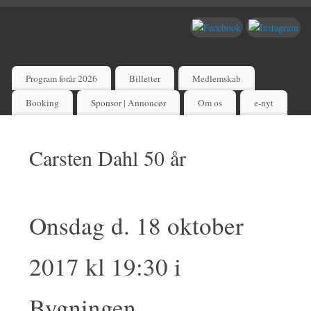
Program forår 2026
Billetter
Medlemskab
Booking
Sponsor | Annoncør
Om os
e-nyt
Carsten Dahl 50 år
Onsdag d. 18 oktober
2017 kl 19:30 i
Bygningen