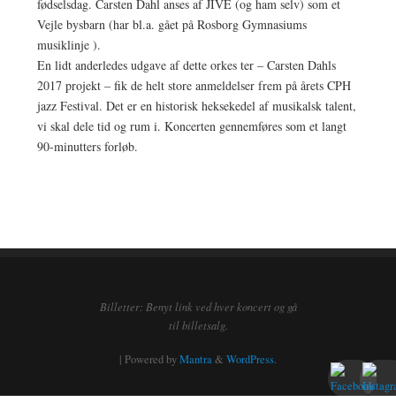
fødselsdag. Carsten Dahl anses af JIVE (og ham selv) som et
Vejle bysbarn (har bl.a. gået på Rosborg Gymnasiums
musiklinje ).
En lidt anderledes udgave af dette orkes ter – Carsten Dahls
2017 projekt – fik de helt store anmeldelser frem på årets CPH
jazz Festival. Det er en historisk heksekedel af musikalsk talent,
vi skal dele tid og rum i. Koncerten gennemføres som et langt
90-minutters forløb.
Billetter: Benyt link ved hver koncert og gå
til billetsalg.
| Powered by
Mantra
&
WordPress.