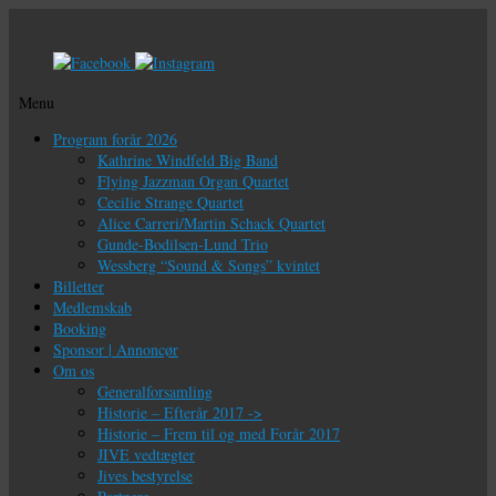
Menu
Videre
Program forår 2026
til
Kathrine Windfeld Big Band
indhold
Flying Jazzman Organ Quartet
Cecilie Strange Quartet
Alice Carreri/Martin Schack Quartet
Gunde-Bodilsen-Lund Trio
Wessberg “Sound & Songs” kvintet
Billetter
Medlemskab
Booking
Sponsor | Annoncør
Om os
Generalforsamling
Historie – Efterår 2017 ->
Historie – Frem til og med Forår 2017
JIVE vedtægter
Jives bestyrelse