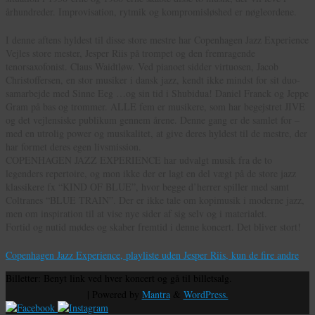
århundreder. Improvisation, rytmik og kompromisløshed er nøgleordene.
I denne aftens hyldest til disse store mestre har Copenhagen Jazz Experience
Vejles store mester, Jesper Riis på trompet og den fremragende
tenorsaxofonist. Claus Waidtløw. Ved pianoet sidder virtuosen, Jacob
Christoffersen, en stor musiker i dansk jazz, kendt ikke mindst for sit duo-
samarbejde med Sinne Eeg …og sin tid i Shubidua! Daniel Franck og Jeppe
Gram på bas og trommer. ALLE fem er musikere, som har begejstret JIVE
og det vejlensiske publikum gennem årene. Denne gang er de samlet for –
med en utrolig power og musikalitet, at give deres hyldest til de mestre, der
har formet deres egen livsmission.
COPENHAGEN JAZZ EXPERIENCE har udvalgt musik fra de to
legenders repertoire, og mon ikke der er lagt en del vægt på de store jazz
klassikere fx “KIND OF BLUE”, hvor begge d’herrer spiller med samt
Coltranes “BLUE TRAIN”. Der er ikke tale om kopimusik i moderne jazz,
men om inspiration til at vise nye sider af sig selv og i materialet.
Fortid og nutid mødes og skaber fremtid i denne koncert. Det bliver stort!
Copenhagen Jazz Experience, playliste uden Jesper Riis, kun de fire andre
Billetter: Benyt link ved hver koncert og gå til billetsalg.
| Powered by
Mantra
&
WordPress.