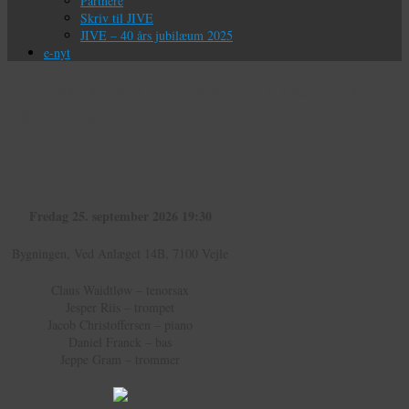
Partnere
Skriv til JIVE
JIVE – 40 års jubilæum 2025
e-nyt
COPENHAGEN JAZZEXPERIENCE FEAT.
JESPER RIIS
Fredag 25. september 2026 19:30
Bygningen, Ved Anlæget 14B, 7100 Vejle
Claus Waidtløw – tenorsax
Jesper Riis – trompet
Jacob Christoffersen – piano
Daniel Franck – bas
Jeppe Gram – trommer