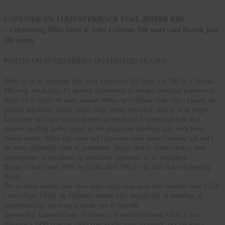
COPENHAGEN JAZZEXPERIENCE FEAT. JESPER RIIS
– Celebrating Miles Davis & John Coltrane 100 years (and Danish jazz
100 years)
FORTID OG NUTID MØDES OG FREMTID SKABES
Dette er en af sæsonens helt store koncerter. Vi fejrer 3 x 100 år; Coltrane,
Miles og dansk jazz. Et absolut stjernehold af danske musikere kommer til
Vejle for at hylde de store mestre. Miles og Coltrane viste veje i jazzen, da
jazzens udvikling skulle videre efter swing-perioden. Aldrig er så meget
kreativitet sat i spil som med disse to musikere. I starten spillede de i
samme band og skabte noget af det smukkeste hardbop jazz, som lever
tidløst endnu. Miles tog ruten ind i jazzrock-land, mens Coltrane gik ind i
de mere spirituelle sider af jazzmusik. Begge skabte mesterværker, som
generationer af musikere og publikum inspireres af til stadighed.
Begge er født i året 1926 og fylder altså 100 år i år. Det skal selvfølgelig
fejres.
Det er deres musik, som vore dages unge med store ører opfatter som JAZZ
i vore dage. Miles’ og Coltranes musik blev brygget på en blanding af
guddommeligt talent og et ønske om at farvede
ligeværdigt kunne bidrage til kultur, i et undertrykkende USA. I den
situation i 1950’erne og 1960’erne skabte disse to musik, der vil leve i