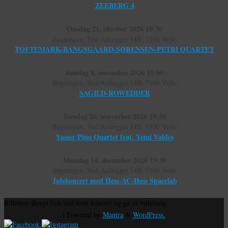
ZEEBERG 4
Onsdag 21. oktober 2026 19:30
Bygningen, Ved Anlægget 14B, 7100 Vejle
TOFTEMARK-BANGSGAARD-SØRENSEN-PETRI QUARTET
Søndag 8. november 2026 15:00
Bygningen, Ved Anlægget 14B, 7100 Vejle
SAGILD-ROWEDDER
Torsdag 26. november 2026 19:30
Bygningen, Ved Anlægget 14B, 7100 Vejle
Yasser Pino Quartet feat. Yemi Valdes
Mandag 14. december 2026 19:30
Bygningen, Ved Anlægget 14B, 7100 Vejle
Julekoncert med Hess-AC-Hess Spacelab
Billetter: Benyt link ved hver koncert og gå til billetsalg.
| Powered by
Mantra
&
WordPress.