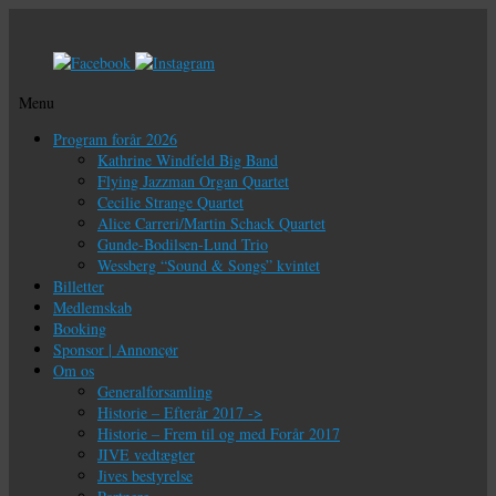
Menu
Videre
Program forår 2026
til
Kathrine Windfeld Big Band
indhold
Flying Jazzman Organ Quartet
Cecilie Strange Quartet
Alice Carreri/Martin Schack Quartet
Gunde-Bodilsen-Lund Trio
Wessberg “Sound & Songs” kvintet
Billetter
Medlemskab
Booking
Sponsor | Annoncør
Om os
Generalforsamling
Historie – Efterår 2017 ->
Historie – Frem til og med Forår 2017
JIVE vedtægter
Jives bestyrelse