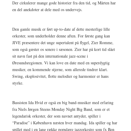
Der cirkulerer mange gode historier fra den tid, og Mårten har
en del anekdoter at dele med os undervejs.
Den gamle musik er ført up-to-date af dette mesterlige lille
orkester, som underholder denne aften. For første gang kan
JIVE præsentere det unge supertalent på flygel, Zier Romme,
som også gæster os senere i sæsonen. Zier har på kort tid slået
sit navn fast på den internationale jazz-scene i
Øresundsregionen. Vi kan love en date med en superdygtig
musiker, en kommende stjerne, som allerede tindrer klart.
Swing, eksplosivitet, flotte melodier og harmonier er hans
styrke.
Bassisten Ida Hvid er også en big band-musiker med erfaring
fra Niels Jørgen Steens Monday Night Big Band, som er et
legendarisk orkester, der som navnet antyder, spiller i
“Paradise” i København næsten hver mandag. Ida spiller og har
spillet med i en lang række populære jazzorkestre som fx Ben