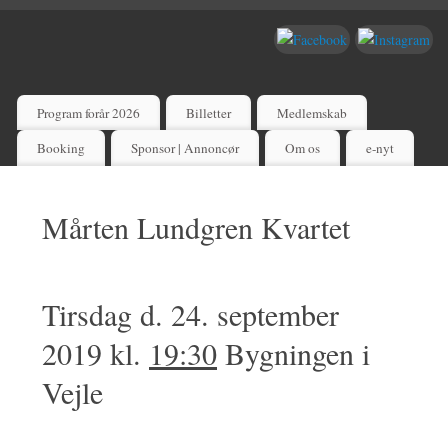
Program forår 2026
Billetter
Medlemskab
Booking
Sponsor | Annoncør
Om os
e-nyt
Mårten Lundgren Kvartet
Tirsdag d. 24. september
2019 kl.
19:30
Bygningen i
Vejle