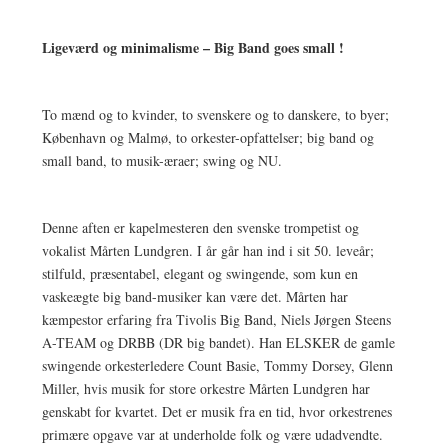
Ligeværd og minimalisme – Big Band goes small !
To mænd og to kvinder, to svenskere og to danskere, to byer;
København og Malmø, to orkester-opfattelser; big band og
small band, to musik-æraer; swing og NU.
Denne aften er kapelmesteren den svenske trompetist og
vokalist Mårten Lundgren. I år går han ind i sit 50. leveår;
stilfuld, præsentabel, elegant og swingende, som kun en
vaskeægte big band-musiker kan være det. Mårten har
kæmpestor erfaring fra Tivolis Big Band, Niels Jørgen Steens
A-TEAM og DRBB (DR big bandet). Han ELSKER de gamle
swingende orkesterledere Count Basie, Tommy Dorsey, Glenn
Miller, hvis musik for store orkestre Mårten Lundgren har
genskabt for kvartet. Det er musik fra en tid, hvor orkestrenes
primære opgave var at underholde folk og være udadvendte.