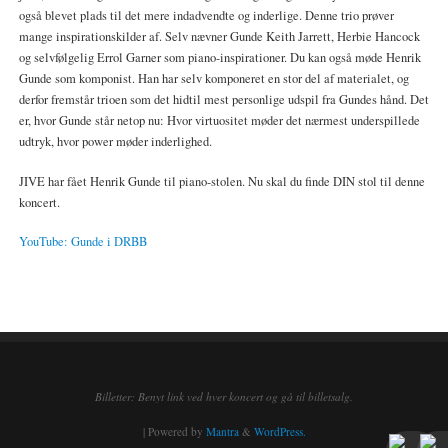
også blevet plads til det mere indadvendte og inderlige. Denne trio prøver
mange inspirationskilder af. Selv nævner Gunde Keith Jarrett, Herbie Hancock
og selvfølgelig Errol Garner som piano-inspirationer. Du kan også møde Henrik
Gunde som komponist. Han har selv komponeret en stor del af materialet, og
derfor fremstår trioen som det hidtil mest personlige udspil fra Gundes hånd. Det
er, hvor Gunde står netop nu: Hvor virtuositet møder det nærmest underspillede
udtryk, hvor power møder inderlighed.
JIVE har fået Henrik Gunde til piano-stolen. Nu skal du finde DIN stol til denne
koncert.
YouTube: Gunde i DRBB
Billetter: Benyt link ved hver koncert og gå til billetsalg.
| Powered by
Mantra
&
WordPress.