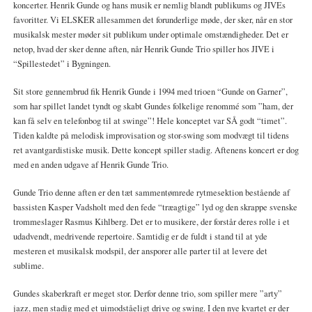
koncerter. Henrik Gunde og hans musik er nemlig blandt publikums og JIVEs
favoritter. Vi ELSKER allesammen det forunderlige møde, der sker, når en stor
musikalsk mester møder sit publikum under optimale omstændigheder. Det er
netop, hvad der sker denne aften, når Henrik Gunde Trio spiller hos JIVE i
“Spillestedet” i Bygningen.
Sit store gennembrud fik Henrik Gunde i 1994 med trioen “Gunde on Garner”,
som har spillet landet tyndt og skabt Gundes folkelige renommé som ”ham, der
kan få selv en telefonbog til at swinge”! Hele konceptet var SÅ godt “timet”.
Tiden kaldte på melodisk improvisation og stor-swing som modvægt til tidens
ret avantgardistiske musik. Dette koncept spiller stadig. Aftenens koncert er dog
med en anden udgave af Henrik Gunde Trio.
Gunde Trio denne aften er den tæt sammentømrede rytmesektion bestående af
bassisten Kasper Vadsholt med den fede “træagtige” lyd og den skrappe svenske
trommeslager Rasmus Kihlberg. Det er to musikere, der forstår deres rolle i et
udadvendt, medrivende repertoire. Samtidig er de fuldt i stand til at yde
mesteren et musikalsk modspil, der ansporer alle parter til at levere det
sublime.
Gundes skaberkraft er meget stor. Derfor denne trio, som spiller mere ”arty”
jazz, men stadig med et uimodståeligt drive og swing. I den nye kvartet er der