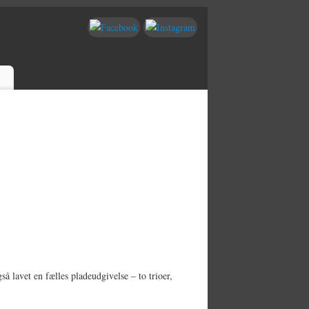
t
å lavet en fælles pladeudgivelse – to trioer,