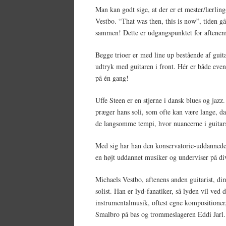
Man kan godt sige, at der er et mester/lærling
Vestbo. “That was then, this is now”, tiden går
sammen! Dette er udgangspunktet for aftenen
Begge trioer er med line up bestående af gui
udtryk med guitaren i front. Hér er både even
på én gang!
Uffe Steen er en stjerne i dansk blues og jaz
præger hans soli, som ofte kan være lange, da 
de langsomme tempi, hvor nuancerne i guitarsp
Med sig har han den konservatorie-uddannede 
en højt uddannet musiker og underviser på div
Michaels Vestbo, aftenens anden guitarist, di
solist. Han er lyd-fanatiker, så lyden vil ved
instrumentalmusik, oftest egne kompositioner,
Smalbro på bas og trommeslageren Eddi Jarl.