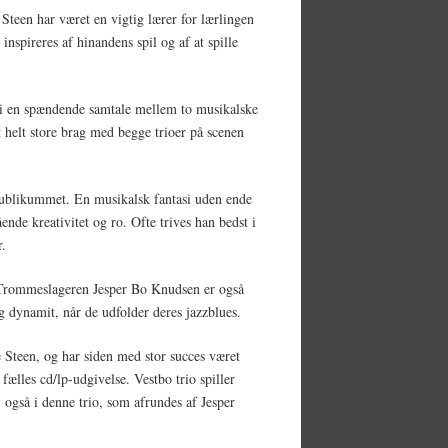
 Steen har været en vigtig lærer for lærlingen
inspireres af hinandens spil og af at spille
r i en spændende samtale mellem to musikalske
t helt store brag med begge trioer på scenen
s-publikummet. En musikalsk fantasi uden ende
nde kreativitet og ro. Ofte trives han bedst i
r.
. Trommeslageren Jesper Bo Knudsen er også
g dynamit, når de udfolder deres jazzblues.
e Steen, og har siden med stor succes været
fælles cd/lp-udgivelse. Vestbo trio spiller
 også i denne trio, som afrundes af Jesper