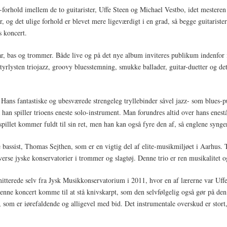
-forhold imellem de to guitarister, Uffe Steen og Michael Vestbo, idet mesteren
, og det ulige forhold er blevet mere ligeværdigt i en grad, så begge guitarister 
s koncert.
tar, bas og trommer. Både live og på det nye album inviteres publikum indenfo
tyrlysten triojazz, groovy bluesstemning, smukke ballader, guitar-duetter og de
z. Hans fantastiske og ubesværede strengeleg tryllebinder såvel jazz- som blue
han spiller trioens eneste solo-instrument. Man forundres altid over hans eneståe
illet kommer fuldt til sin ret, men han kan også fyre den af, så englene synge
bassist, Thomas Sejthen, som er en vigtig del af elite-musikmiljøet i Aarhus
erse jyske konservatorier i trommer og slagtøj. Denne trio er ren musikalitet o
mitterede selv fra Jysk Musikkonservatorium i 2011, hvor en af lærerne var Uff
 denne koncert komme til at stå knivskarpt, som den selvfølgelig også gør på den 
 som er iørefaldende og alligevel med bid. Det instrumentale overskud er stort,