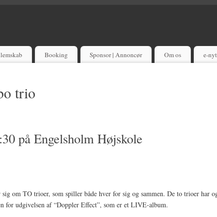
lemskab
Booking
Sponsor | Annoncør
Om os
e-ny
bo trio
19:30 på Engelsholm Højskole
sig om TO trioer, som spiller både hver for sig og sammen. De to trioer har ogs
n for udgivelsen af “Doppler Effect”, som er et LIVE-album.