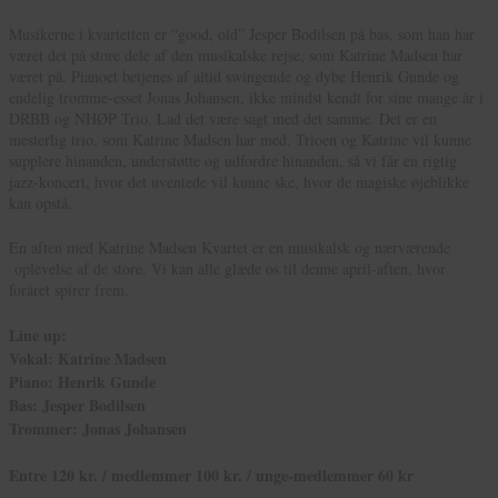
Musikerne i kvartetten er “good, old” Jesper Bodilsen på bas, som han har
været det på store dele af den musikalske rejse, som Katrine Madsen har
været på. Pianoet betjenes af altid swingende og dybe Henrik Gunde og
endelig tromme-esset Jonas Johansen, ikke mindst kendt for sine mange år i
DRBB og NHØP Trio. Lad det være sagt med det samme. Det er en
mesterlig trio, som Katrine Madsen har med. Trioen og Katrine vil kunne
supplere hinanden, understøtte og udfordre hinanden, så vi får en rigtig
jazz-koncert, hvor det uventede vil kunne ske, hvor de magiske øjeblikke
kan opstå.
En aften med Katrine Madsen Kvartet er en musikalsk og nærværende
oplevelse af de store. Vi kan alle glæde os til denne april-aften, hvor
foråret spirer frem.
Line up:
Vokal: Katrine Madsen
Piano: Henrik Gunde
Bas: Jesper Bodilsen
Trommer: Jonas Johansen
Entre 120 kr. / medlemmer 100 kr. / unge-medlemmer 60 kr