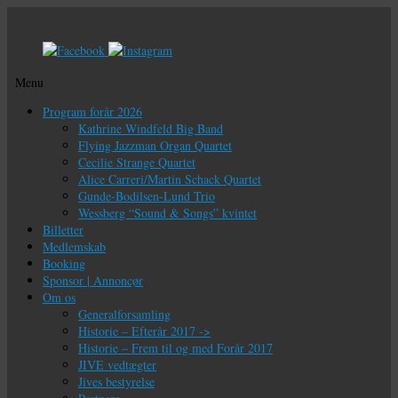
Menu
Videre
Program forår 2026
til
Kathrine Windfeld Big Band
indhold
Flying Jazzman Organ Quartet
Cecilie Strange Quartet
Alice Carreri/Martin Schack Quartet
Gunde-Bodilsen-Lund Trio
Wessberg “Sound & Songs” kvintet
Billetter
Medlemskab
Booking
Sponsor | Annoncør
Om os
Generalforsamling
Historie – Efterår 2017 ->
Historie – Frem til og med Forår 2017
JIVE vedtægter
Jives bestyrelse