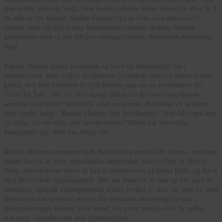
sine fødder. Alle var lande, hvor hendes orkestre kunne turnere år efter år. I
de stille år har Katrine Madsen fokuseret på sit virke som underviser i
rytmisk sang ved Det Jydske Musikkonservatorium. Katrine Madsen
komponerer også og har tidligere modtaget Statens Kunstfonds komponist-
legat.
Katrine Madsen synger på engelsk og lever sig fuldstændigt ind i
tekstuniverset. Hun synger, så tilhørerne (mændene især) vil kunne få røde
kinder, hvis hun fremfører fx Cole Porters sang om en prostituerets liv,
“Love for Sale”. Der vil være mange bidrag fra den store amerikanske
sangbog, også kaldet “standards” eller evergreens. Publikum vil så kunne
nyde kendte sange i Katrine Madsens fine fortolkninger. Mon ikke også hun
vil synge fra sine egne, fine kompositioner? Måske har hun endda
komponeret nyt? Man kan aldrig vide.
Katrine Madsens stemme er dyb, fløjlsblød og med et lille vibrato, som man
kender det fra de store amerikanske sangerinder Anita O’Day og Shirley
Horn. Amerikanerne synes, at hun er Europas svar på Diana Krall, og der er
også flere vokale lighedspunkter. Hun har modet til at lade sig føre med af
musikken, også når udgangspunktet skifter, hvilket jo sker, når man har med
improviserende musikere at gøre. En musikalsk udfordring fra sine
medspillere tager Katrine gerne imod. Det giver mulighed for fx ordløs
scat-sang i interaktionen med rytmegruppen.