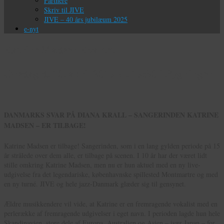
Partnere
Skriv til JIVE
JIVE – 40 års jubilæum 2025
e-nyt
Katrine Madsen Kvartet
Onsdag d. 10. april 2019 kl. 19:30 i Bygningen
DANMARKS SVAR PÅ DIANA KRALL – SANGERINDEN KATRINE
MADSEN – ER TILBAGE!
Katrine Madsen er tilbage! Sangerinden, som i en lang gylden periode på 15
år strålede over dem alle, er tilbage på scenen. I 10 år har der været lidt
stille omkring Katrine Madsen, men nu er hun aktuel med en ny live-
udgivelse fra det legendariske, københavnske spillested Montmartre og med
en ny turné. JIVE og hele jazz-Danmark glæder sig til gensynet.
Ældre musikkendere vil vide, at Katrine er en fremragende vokalist med en
perlerække af fremragende udgivelser i eget navn. I perioden lagde hun hele
Skandinavien, store dele af Europa, Australien og Asien – især Japan – for