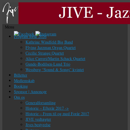
Menu
Videre
Program forår 2026
til
Kathrine Windfeld Big Band
indhold
Flying Jazzman Organ Quartet
Cecilie Strange Quartet
Alice Carreri/Martin Schack Quartet
Gunde-Bodilsen-Lund Trio
Wessberg “Sound & Songs” kvintet
Billetter
Medlemskab
Booking
Sponsor | Annoncør
Om os
Generalforsamling
Historie – Efterår 2017 ->
Historie – Frem til og med Forår 2017
JIVE vedtægter
Jives bestyrelse