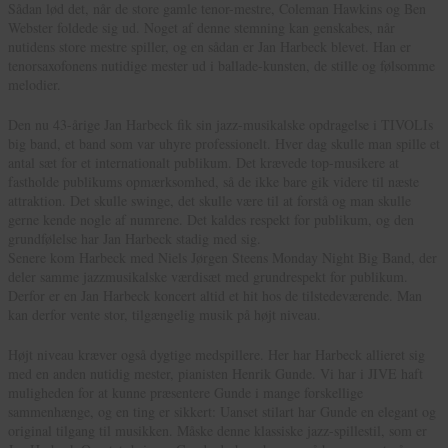
Sådan lød det, når de store gamle tenor-mestre, Coleman Hawkins og Ben
Webster foldede sig ud. Noget af denne stemning kan genskabes, når
nutidens store mestre spiller, og en sådan er Jan Harbeck blevet. Han er
tenorsaxofonens nutidige mester ud i ballade-kunsten, de stille og følsomme
melodier.
Den nu 43-årige Jan Harbeck fik sin jazz-musikalske opdragelse i TIVOLIs
big band, et band som var uhyre professionelt. Hver dag skulle man spille et
antal sæt for et internationalt publikum. Det krævede top-musikere at
fastholde publikums opmærksomhed, så de ikke bare gik videre til næste
attraktion. Det skulle swinge, det skulle være til at forstå og man skulle
gerne kende nogle af numrene. Det kaldes respekt for publikum, og den
grundfølelse har Jan Harbeck stadig med sig.
Senere kom Harbeck med Niels Jørgen Steens Monday Night Big Band, der
deler samme jazzmusikalske værdisæt med grundrespekt for publikum.
Derfor er en Jan Harbeck koncert altid et hit hos de tilstedeværende. Man
kan derfor vente stor, tilgængelig musik på højt niveau.
Højt niveau kræver også dygtige medspillere. Her har Harbeck allieret sig
med en anden nutidig mester, pianisten Henrik Gunde. Vi har i JIVE haft
muligheden for at kunne præsentere Gunde i mange forskellige
sammenhænge, og en ting er sikkert: Uanset stilart har Gunde en elegant og
original tilgang til musikken. Måske denne klassiske jazz-spillestil, som er