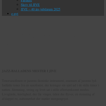
Partnere
Skriv til JIVE
JIVE – 40 års jubilæum 2025
e-nyt
Jan Harbeck Quartet
Torsdag d. 24. juni 2021 kl. 19:30, Bygningen i
Vejle
JAZ
Z-BALLADENS MESTER I JIVE
Tenorsaxofonen er jazzens ikoniske instrument, essensen af jazzens lyd.
Indfølte toner fra en saxofonist, der krænger sin sjæl ud i de stille timer i
natten. Stemning, swing og livet sat i stille eftertænksomt modus.
Livsglæde, kærlighed, der får vinger, tiden der flyver, en stemning af
afslappet ro, nattemørket der møder morgengryet.