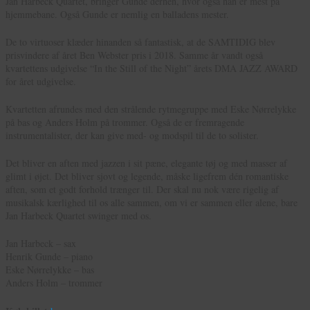
Jan Harbeck Quartet, bringer Gunde derhen, hvor også han er mest på
hjemmebane. Også Gunde er nemlig en balladens mester.
De to virtuoser klæder hinanden så fantastisk, at de SAMTIDIG blev
prisvindere af året Ben Webster pris i 2018. Samme år vandt også
kvartettens udgivelse “In the Still of the Night” årets DMA JAZZ AWARD
for året udgivelse.
Kvartetten afrundes med den strålende rytmegruppe med Eske Nørrelykke
på bas og Anders Holm på trommer. Også de er fremragende
instrumentalister, der kan give med- og modspil til de to solister.
Det bliver en aften med jazzen i sit pæne, elegante tøj og med masser af
glimt i øjet. Det bliver sjovt og legende, måske ligefrem dén romantiske
aften, som et godt forhold trænger til. Der skal nu nok være rigelig af
musikalsk kærlighed til os alle sammen, om vi er sammen eller alene, bare
Jan Harbeck Quartet swinger med os.
Jan Harbeck – sax
Henrik Gunde – piano
Eske Nørrelykke – bas
Anders Holm – trommer