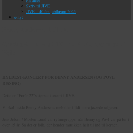
Partnere
Skriv til JIVE
JIVE – 40 års jubilæum 2025
e-nyt
Benny Andersen Tribute
Søndag d. 15. maj 2022 kl. 16:00, Bygningen i
Vejle
HYLDEST-KONCERT FOR BENNY ANDERSEN (OG POVL
DISSING)
Dette er “Forår 22”s største koncert i JIVE.
Vi skal møde Benny Andersens melodier i lidt mere jazzede udgaver.
Jens Jefsen / Morten Lund var rytmegruppe, når Benny og Povl var på tur i
over 15 år. Så det er folk, der kender musikken helt til ind til kernen.