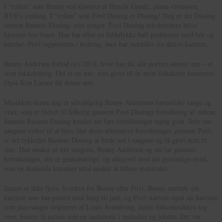
I “rollen” som Benny ved klaveret er Henrik Gunde, piano-virtuosen,
JIVE’s yndling. I “rollen” som Povl Dissing er Dissing! Dog er det Dissing-
sønnen Rasmus Dissing, som synger. Povl Dissing må desværre blive
hjemme hos fruen. Han har efter en faldulykke haft problemer med tale og
hørelse. Povl rapporteres i bedring, men har indstillet sin aktive karriere.
Benny Andersen forlod os i 2018, hvor han fik alle poeters største ære – et
stort fakkeloptog. Det er en ære, som gives til de mest folkekære kunstnere.
Også Kim Larsen fik denne ære.
Musikken denne dag er selvfølgelig Benny Andersens fantastiske sange og
viser, som er blevet til folkeeje gennem Povl Dissings fortolkning af ordene.
Sønnen Rasmus Dissing kender sin fars fortolkninger rigtig godt. Selv om
sangene virker til at have fået deres ultimative fortolkninger gennem Povl,
er det lykkedes Rasmus Dissing at finde ind i sangene og få gjort dem til
sine. Han ønsker at ære sangene, Benny Andersen og sin far gennem
fortolkninger, der er genkendelige, og alligevel med det personlige twist,
som en skabende kunstner altid ønsker at tilføre materialet.
Jazzen er ikke fjern, hverken for Benny eller Povl. Benny startede sin
karriere som bar-pianist med hang til jazz, og Povl startede også sin karriere
som jazz-sanger inspireret af Louis Armstrong, inden folkemusikken tog
over. Senere lå jazzen som en undertone i melodier og tekster. Det var