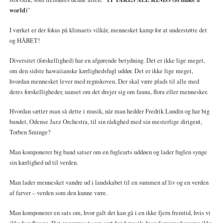
world)
”
I værket er der fokus på klimaets vilkår, mennesket kamp for at understøtte det
og HÅBET!
Diversitet (forskellighed) har en afgørende betydning. Det er ikke lige meget,
om den sidste hawaiianske kærlighedsfugl uddør. Det er ikke lige meget,
hvordan mennesket lever med regnskoven. Der skal være plads til alle med
deres forskelligheder, uanset om det drejer sig om fauna, flora eller mennesker.
Hvordan sætter man så dette i musik, når man hedder Fredrik Lundin og har big
bandet, Odense Jazz Orchestra, til sin rådighed med sin mesterlige dirigent,
Torben Sminge?
Man komponerer big band satser om en fuglearts uddøen og lader fuglen synge
sin kærlighed ud til verden.
Man lader mennesket vandre ud i landskabet til en summen af liv og en verden
af farver – verden som den kunne være.
Man komponerer en sats om, hvor galt det kan gå i en ikke fjern fremtid, hvis vi