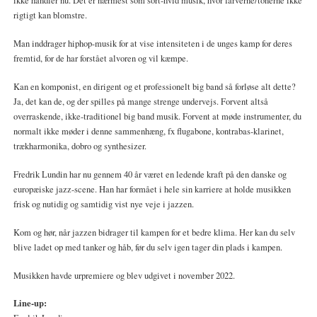
ikke handler nu. Det er nærmest som sort-hvid musik, hvor farverne/tonerne ikke
rigtigt kan blomstre.
Man inddrager hiphop-musik for at vise intensiteten i de unges kamp for deres
fremtid, for de har forstået alvoren og vil kæmpe.
Kan en komponist, en dirigent og et professionelt big band så forløse alt dette?
Ja, det kan de, og der spilles på mange strenge undervejs. Forvent altså
overraskende, ikke-traditionel big band musik. Forvent at møde instrumenter, du
normalt ikke møder i denne sammenhæng, fx flugabone, kontrabas-klarinet,
trækharmonika, dobro og synthesizer.
Fredrik Lundin har nu gennem 40 år været en ledende kraft på den danske og
europæiske jazz-scene. Han har formået i hele sin karriere at holde musikken
frisk og nutidig og samtidig vist nye veje i jazzen.
Kom og hør, når jazzen bidrager til kampen for et bedre klima. Her kan du selv
blive ladet op med tanker og håb, før du selv igen tager din plads i kampen.
Musikken havde urpremiere og blev udgivet i november 2022.
Line-up: